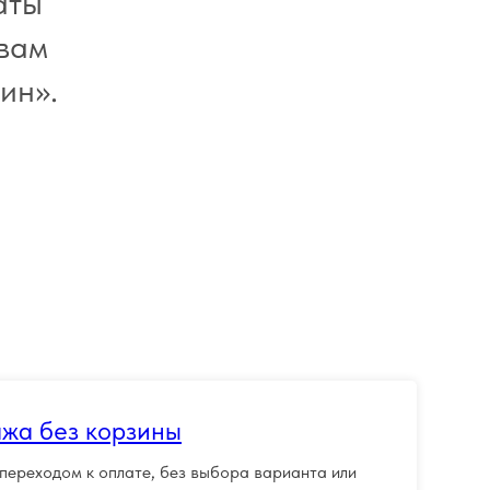
аты
Урок 6. Как настроить оплату,
7
 вам
доставку и приём заказов в CRM?
ин».
Урок 7. Как продавать услуги или
8
одиночные товары?
Урок 8. Как добавить и настроить
9
корзину для сайта?
Урок 9. Как подключить личный
10
кабинет для интернет-магазина?
Урок 10. Как подготовить
11
интернет-магазин к запуску?
жа без корзины
ереходом к оплате, без выбора варианта или