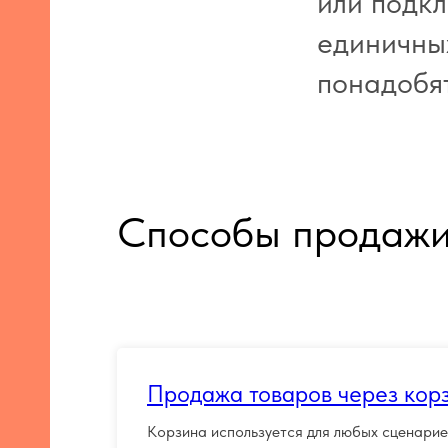
или подкл
единичных
понадобят
Способы продажи
Продажа товаров через кор
Корзина используется для любых сценарие