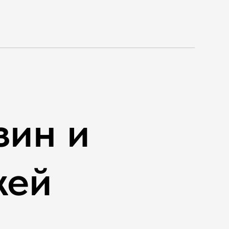
зин и
жей