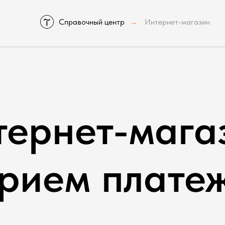
Справочный центр
Интернет-магазин
→
ернет-мага
рием плате