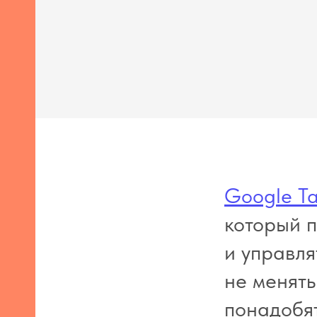
Google T
который п
и управл
не менять
понадобя