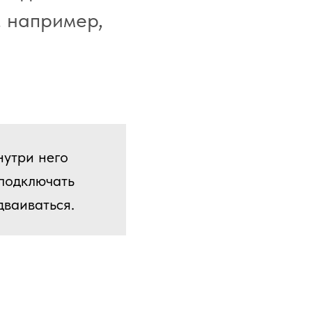
, например,
нутри него
 подключать
дваиваться.