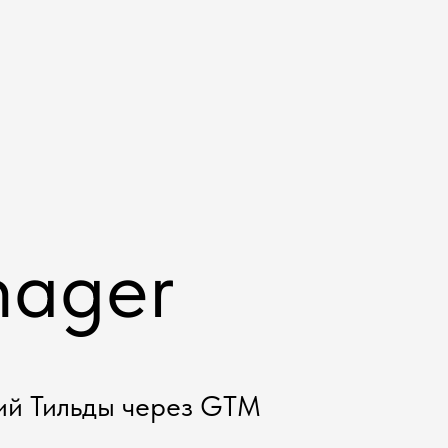
nager
ий Тильды через GTM