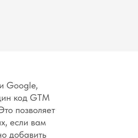
и Google,
один код GTM
Это позволяет
х, если вам
но добавить