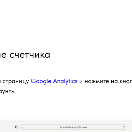
е счетчика
а страницу
Google Analytics
и нажмите на кно
аунт».