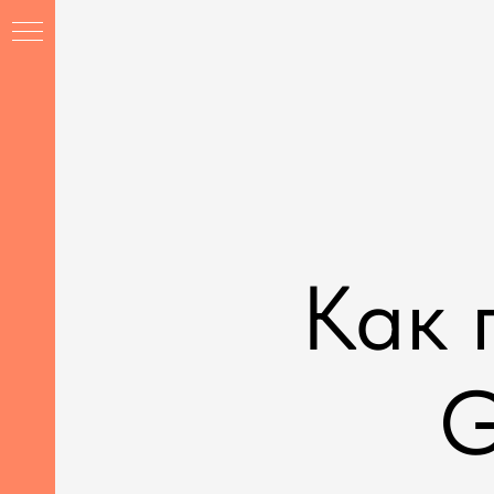
Как 
Ы
G