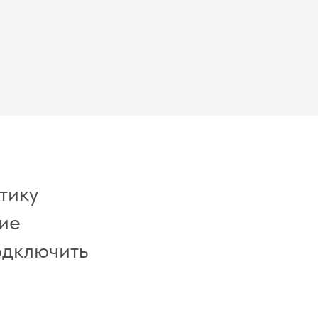
тику
ие
одключить