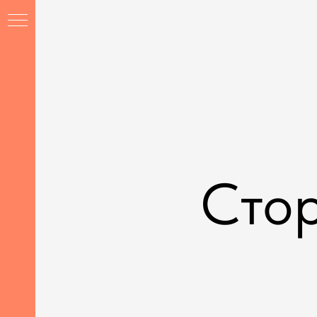
Сто
Ы