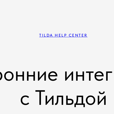
TILDA HELP CENTER
ронние инте
с Тильдой