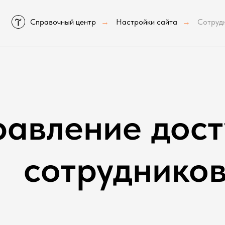
Справочный центр
Настройки сайта
Сотруд
→
→
равление дос
сотруднико