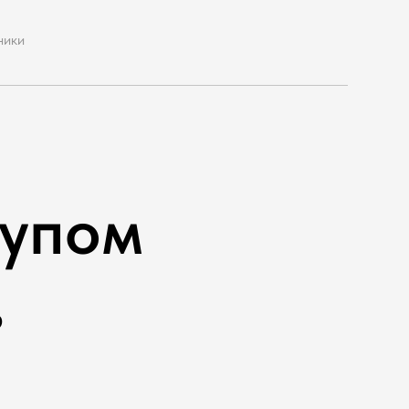
ники
тупом
в