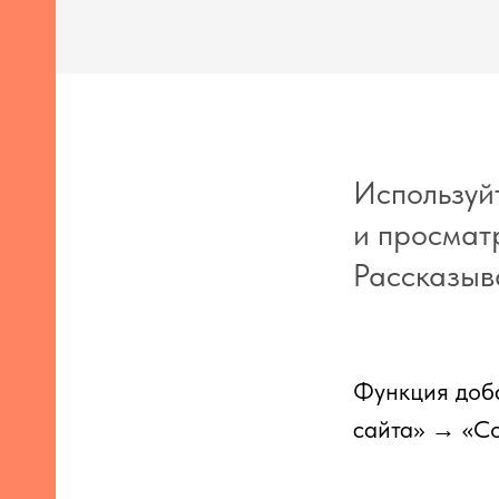
Используй
и просматр
Рассказыва
Функция доба
сайта» → «Со