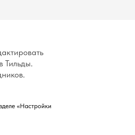
дактировать
в Тильды.
дников.
азделе «Настройки