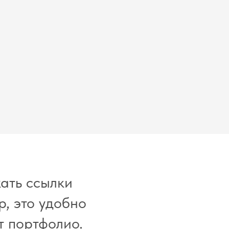
жать ссылки
, это удобно
т портфолио.