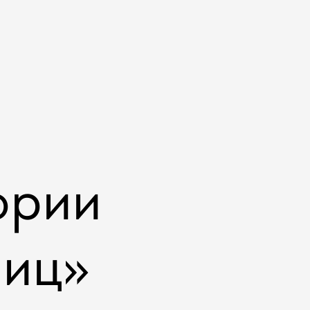
ории
ниц»