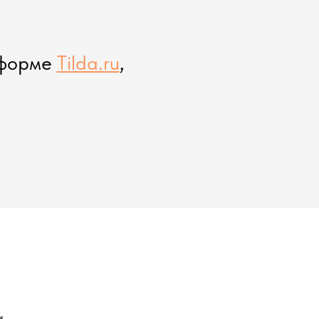
тформе
Tilda.ru
,
а