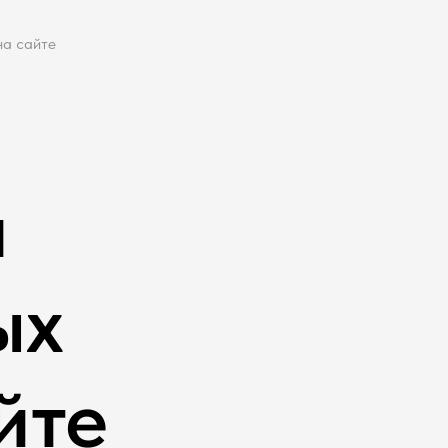
на сайте
а
ых
йте