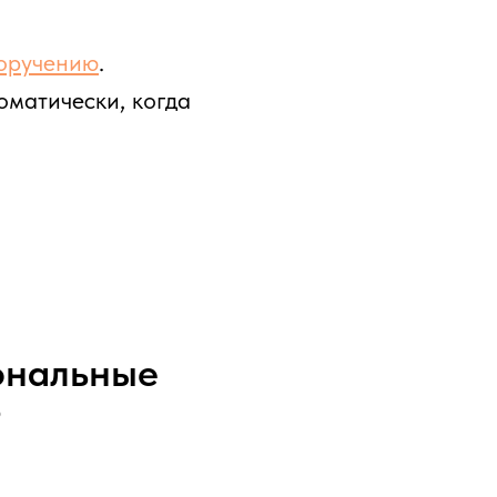
оручению
.
оматически, когда
ональные
?