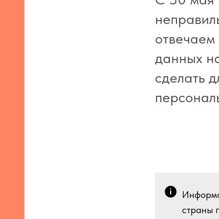
неправиль
отвечаем
данных на
сделать 
персонал
Информац
страны 